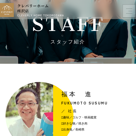
STAFF
スタッフ紹介
福本 進
FUKUMOTO SUSUMU
／ 社長
□趣味／ゴルフ・映画鑑賞
□好きな物／焼き肉
□出身地／長崎県